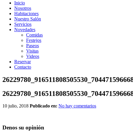
Inicio
Nosotros
Habitaciones
Nuestro Salón
Servicios
Novedades
Comidas
Festejos
Paseos
Visitas
Videos
Reservar
Contacto
26229780_916511808505530_70447159666
26229780_916511808505530_70447159666
10 julio, 2018
Publicado en:
No hay comentarios
Denos su opinión