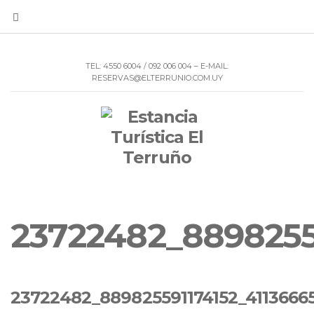
TEL: 4550 6004 / 092 006 004 – E-MAIL:
RESERVAS@ELTERRUNIO.COM.UY
23722482_8898255
23722482_889825591174152_4113666