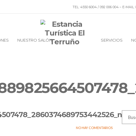
TEL: 4550 6004 / 092 006 004 – E-M
ONES
NUESTRO SALÓN
SERVICIOS
N
_889825664507478
4507478_2860374689753442526_n
NO HAY COMENTARIOS