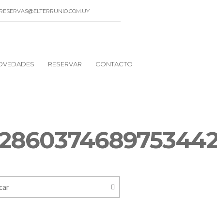
AIL: RESERVAS@ELTERRUNIO.COM.UY
OVEDADES
RESERVAR
CONTACTO
_2860374689753442