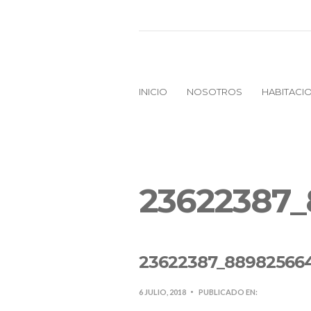
INICIO
NOSOTROS
HABITACI
23622387
23622387_88982566
6 JULIO, 2018
PUBLICADO EN: